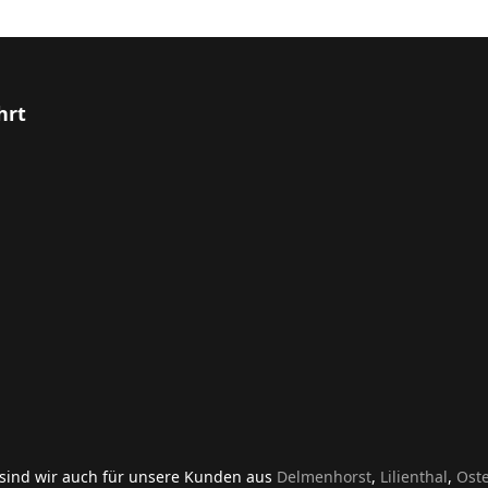
hrt
sind wir auch für unsere Kunden aus
Delmenhorst
,
Lilienthal
,
Oste