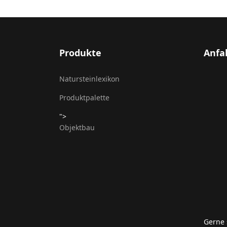
Produkte
Anfa
Natursteinlexikon
Produktpalette
">
Objektbau
Gerne 